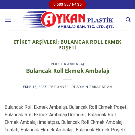
Skip
0 533 557 64 35
to
content
ETIKET ARŞIVLERI:
BULANCAK ROLL EKMEK
POŞETI
PLASTIK AMBALAJ
Bulancak Roll Ekmek Ambalajı
EKIM 16, 2023
’' TE GÖNDERILDI
ADMIN
TARAFINDAN
Bulancak Roll Ekmek Ambalajı, Bulancak Roll Ekmek Poşeti,
Bulancak Roll Ekmek Ambalajı Üreticisi, Bulancak Roll
Ekmek Ambalajı İmalatçısı, Bulancak Roll Ekmek Ambalajı
İmalatı, Bulancak Ekmek Ambalajı, Bulancak Ekmek Poşeti,